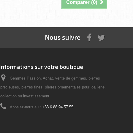
Comparer (
0
)
Nous suivre
Informations sur votre boutique
Gemmes Passion, Achat, vente de gemmes, pierres
précieuses, pierres fines, pierres ornementales pour joaillerie,
collection ou investissement.
Appelez-nous au :
+33 6 88 94 57 55