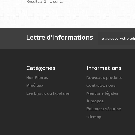
Résultats 1 - 1 sur 1.
Lettre d'informations
Catégories
Informations
Nos Pierres
Nouveaux produits
Minéraux
Contactez-nous
Les bijoux du lapidaire
Mentions légales
A propos
Paiement sécurisé
sitemap