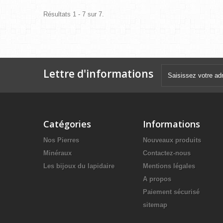
Résultats 1 - 7 sur 7.
Lettre d'informations
Catégories
Informations
Nos Pierres
Nouveaux produits
Minéraux
Contactez-nous
Les bijoux du lapidaire
Mentions légales
A propos
Paiement sécurisé
sitemap