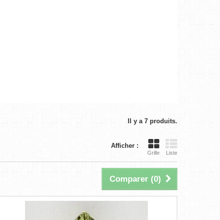
Il y a 7 produits.
Afficher :
Grille
Liste
Comparer (
0
)