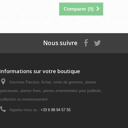
Comparer (
0
)
Nous suivre
Informations sur votre boutique
Gemmes Passion, Achat, vente de gemmes, pierres
précieuses, pierres fines, pierres ornementales pour joaillerie,
collection ou investissement.
Appelez-nous au :
+33 6 88 94 57 55