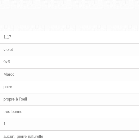
1,17
violet
9x6
Maroc
poire
propre à l'oeil
trés bonne
1
aucun, pierre naturelle